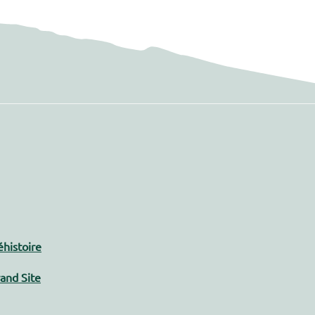
histoire
and Site