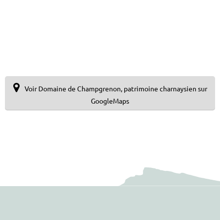
Voir Domaine de Champgrenon, patrimoine charnaysien sur
GoogleMaps